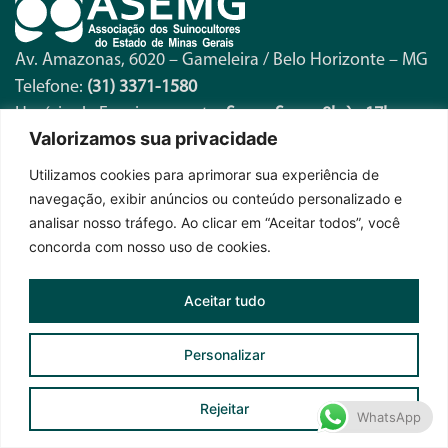
Av. Amazonas, 6020 – Gameleira / Belo Horizonte – MG
Telefone:
(31) 3371-1580
Horário de Funcionamento:
Seg. a Sex. – 8h às 17h
Valorizamos sua privacidade
Utilizamos cookies para aprimorar sua experiência de
Fique por dentro das novidades
navegação, exibir anúncios ou conteúdo personalizado e
analisar nosso tráfego. Ao clicar em “Aceitar todos”, você
concorda com nosso uso de cookies.
Aceitar tudo
Personalizar
Assinar News ASEMG
Rejeitar
WhatsApp