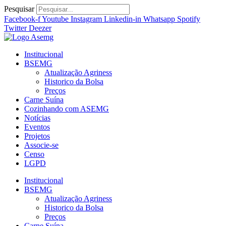
Ir
Pesquisar
para
Facebook-f
Youtube
Instagram
Linkedin-in
Whatsapp
Spotify
o
Twitter
Deezer
conteúdo
Institucional
BSEMG
Atualização Agriness
Historico da Bolsa
Preços
Carne Suína
Cozinhando com ASEMG
Notícias
Eventos
Projetos
Associe-se
Censo
LGPD
Institucional
BSEMG
Atualização Agriness
Historico da Bolsa
Preços
Carne Suína