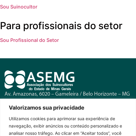
Sou Suinocultor
Para profissionais do setor
Sou Profissional do Setor
Av. Amazonas, 6020 – Gameleira / Belo Horizonte – MG
Telefone:
(31) 3371-1580
Valorizamos sua privacidade
Horário de Funcionamento:
Seg. a Sex. – 8h às 17h
Utilizamos cookies para aprimorar sua experiência de
navegação, exibir anúncios ou conteúdo personalizado e
Fique por dentro das novidades
analisar nosso tráfego. Ao clicar em “Aceitar todos”, você