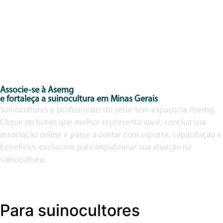
2022
ASEMG
APRESENTA
TRENDS 2022
Associe-se à Asemg
e fortaleça a suinocultura em Minas Gerais
Suinocultores e profissionais do setor têm espaço na Asemg.
Clique no botão que melhor representa você, conclua sua
associação online e passe a contar com suporte, capacitação e
benefícios exclusivos para impulsionar sua atuação na
suinocultura.
Para suinocultores