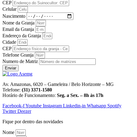
CEP
Celular
Nascimento
Nome da Granja
Email da Granja
Endereço da Granja
Cidade
CEP
Telefone Granja
Numero de Matriz
Enviar
Av. Amazonas, 6020 – Gameleira / Belo Horizonte – MG
Telefone:
(31) 3371-1580
Horário de Funcionamento:
Seg. a Sex. – 8h às 17h
Facebook-f
Youtube
Instagram
Linkedin-in
Whatsapp
Spotify
Twitter
Deezer
Fique por dentro das novidades
Nome