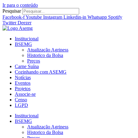
Ir para o conteúdo
Pesquisar
Facebook-f
Youtube
Instagram
Linkedin-in
Whatsapp
Spotify
Twitter
Deezer
Institucional
BSEMG
Atualização Agriness
Historico da Bolsa
Preços
Carne Suína
Cozinhando com ASEMG
Notícias
Eventos
Projetos
Associe-se
Censo
LGPD
Institucional
BSEMG
Atualização Agriness
Historico da Bolsa
Preços