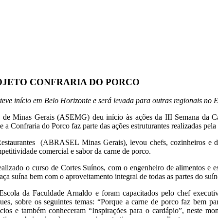
ROJETO CONFRARIA DO PORCO
teve início em Belo Horizonte e será levada para outras regionais no 
o de Minas Gerais (ASEMG) deu início às ações da III Semana da Car
 Confraria do Porco faz parte das ações estruturantes realizadas pela 
Restaurantes
(ABRASEL Minas Gerais), levou chefs, cozinheiros e don
mpetitividade comercial e sabor da carne de porco.
alizado o curso de Cortes Suínos, com o engenheiro de alimentos e esp
caça suína bem com o aproveitamento integral de todas as partes do suín
 Escola da Faculdade Arnaldo e foram capacitados pelo chef executi
es, sobre os seguintes temas: “Porque a carne de porco faz bem par
gócios e também conheceram “Inspirações para o cardápio”, neste mo