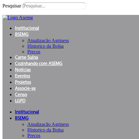
Ir
Pesquisar
para
o
conteúdo
Institucional
BSEMG
Atualização Agriness
Historico da Bolsa
Preços
Carne Suína
Cozinhando com ASEMG
Notícias
Eventos
Projetos
Associe-se
Censo
LGPD
Institucional
BSEMG
Atualização Agriness
Historico da Bolsa
Preços