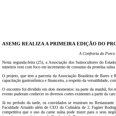
ASEMG REALIZA A PRIMEIRA EDIÇÃO DO P
A Confraria do Porco 
Nesta segunda-feira (25), a Associação dos Suinocultores do Estad
mineiros vem com foco em incremento de consumo da proteína suína e a
O projeto, que tem a parceria da
Associação Brasileira de Bares e 
capacitação gastronômica e financeira, a respeito da versatilidade, co
O encontro foi dividido em dois momentos: na parte da manhã, foi re
evento puderam conhecer os diversos cortes existentes a partir da car
Já no período da tarde, os convidados se reuniram no Restaurante
Faculdade Arnaldo além de CEO do Culinária de 2, Fagner Rodrigu
competitiva que o uso da carne suína pode trazer para o seus ne