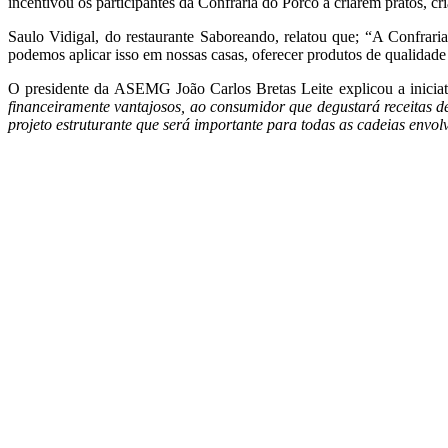
incentivou os participantes da Confraria do Porco a criarem pratos, cri
Saulo Vidigal, do restaurante Saboreando, relatou que; “A Confrar
podemos aplicar isso em nossas casas, oferecer produtos de qualidad
O presidente da ASEMG João Carlos Bretas Leite explicou a iniciat
financeiramente vantajosos, ao consumidor que degustará receitas de
projeto estruturante que será importante para todas as cadeias envol