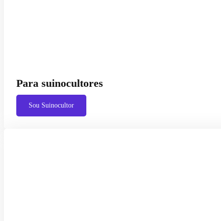
Para suinocultores
Sou Suinocultor