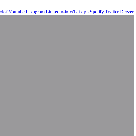
ok-f
Youtube
Instagram
Linkedin-in
Whatsapp
Spotify
Twitter
Deezer