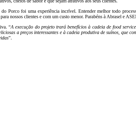
ativos, cheios de sabor e que sejam atrativos aos seus clientes.
ia do Porco foi uma experiência incrível. Entender melhor todo proce
e para nossos clientes e com um custo menor. Parabéns à Abrasel e ASE
iva. “
A execução do projeto trará benefícios à cadeia de food servic
liciosas a preços interessantes e à cadeia produtiva de suínos, que c
vidas
”.