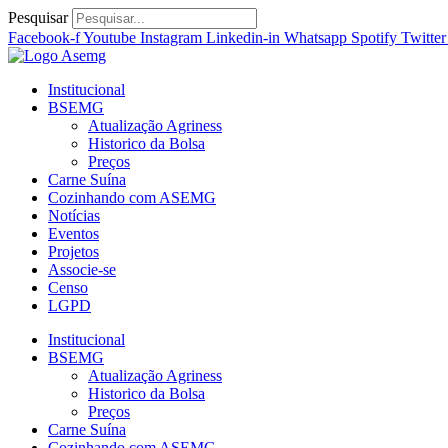
Ir
Pesquisar
para
Facebook-f
Youtube
Instagram
Linkedin-in
Whatsapp
Spotify
Twitter
o
conteúdo
Institucional
BSEMG
Atualização Agriness
Historico da Bolsa
Preços
Carne Suína
Cozinhando com ASEMG
Notícias
Eventos
Projetos
Associe-se
Censo
LGPD
Institucional
BSEMG
Atualização Agriness
Historico da Bolsa
Preços
Carne Suína
Cozinhando com ASEMG