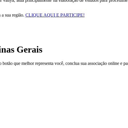
 Vallya, atua principalmente na elaboração de estudos para procedimento
a a sua região.
CLIQUE AQUI E PARTICIPE!
inas Gerais
o botão que melhor representa você, conclua sua associação online e pas