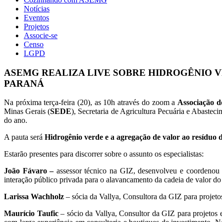
Notícias
Eventos
Projetos
Associe-se
Censo
LGPD
ASEMG REALIZA LIVE SOBRE HIDROGÊNIO V
PARANÁ
Na próxima terça-feira (20), as 10h através do zoom a
Associação d
Minas Gerais (
SEDE
), Secretaria de Agricultura Pecuária e Abastec
do ano.
A pauta será
Hidrogênio verde e a agregação de valor ao resíduo d
Estarão presentes para discorrer sobre o assunto os especialistas:
João Fávaro –
assessor técnico na GIZ, desenvolveu e coordenou p
interação público privada para o alavancamento da cadeia de valor d
Larissa Wachholz
– sócia da Vallya, Consultora da GIZ para proje
Maurício Taufic
– sócio da Vallya, Consultor da GIZ para projeto