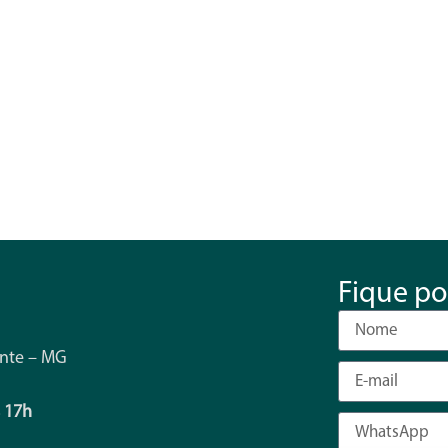
Fique po
onte – MG
s 17h