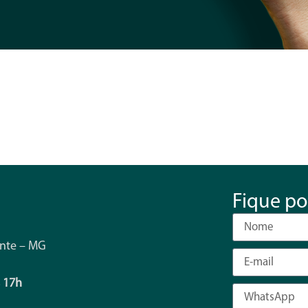
Fique po
onte – MG
s 17h