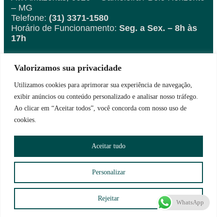
– MG
Telefone:
(31) 3371-1580
Horário de Funcionamento:
Seg. a Sex. – 8h às
17h
Valorizamos sua privacidade
Fique por dentro das
novidades
Utilizamos cookies para aprimorar sua experiência de navegação,
exibir anúncios ou conteúdo personalizado e analisar nosso tráfego.
Ao clicar em “Aceitar todos”, você concorda com nosso uso de
cookies.
Aceitar tudo
Personalizar
Assinar News ASEMG
Rejeitar
WhatsApp