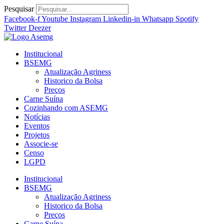
Ir
Pesquisar
para
Facebook-f
Youtube
Instagram
Linkedin-in
Whatsapp
Spotify
o
Twitter
Deezer
conteúdo
Institucional
BSEMG
Atualização Agriness
Historico da Bolsa
Preços
Carne Suína
Cozinhando com ASEMG
Notícias
Eventos
Projetos
Associe-se
Censo
LGPD
Institucional
BSEMG
Atualização Agriness
Historico da Bolsa
Preços
Carne Suína