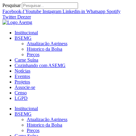
Ir
Pesquisar
para
Facebook-f
Youtube
Instagram
Linkedin-in
Whatsapp
Spotify
o
Twitter
Deezer
conteúdo
Institucional
BSEMG
Atualização Agriness
Historico da Bolsa
Preços
Carne Suína
Cozinhando com ASEMG
Notícias
Eventos
Projetos
Associe-se
Censo
LGPD
Institucional
BSEMG
Atualização Agriness
Historico da Bolsa
Preços
Carne Suína