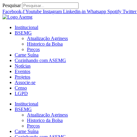
Ir
Pesquisar
para
Facebook-f
Youtube
Instagram
Linkedin-in
Whatsapp
Spotify
Twitter
o
conteúdo
Institucional
BSEMG
Atualização Agriness
Historico da Bolsa
Preços
Carne Suína
Cozinhando com ASEMG
Notícias
Eventos
Projetos
Associe-se
Censo
LGPD
Institucional
BSEMG
Atualização Agriness
Historico da Bolsa
Preços
Carne Suína
Cozinhando com ASEMG