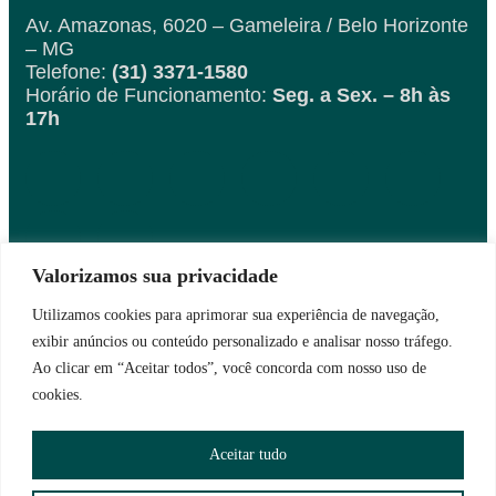
Av. Amazonas, 6020 – Gameleira / Belo Horizonte
– MG
Telefone:
(31) 3371-1580
Horário de Funcionamento:
Seg. a Sex. – 8h às
17h
Valorizamos sua privacidade
Fique por dentro das
novidades
Utilizamos cookies para aprimorar sua experiência de navegação,
exibir anúncios ou conteúdo personalizado e analisar nosso tráfego.
Ao clicar em “Aceitar todos”, você concorda com nosso uso de
cookies.
Aceitar tudo