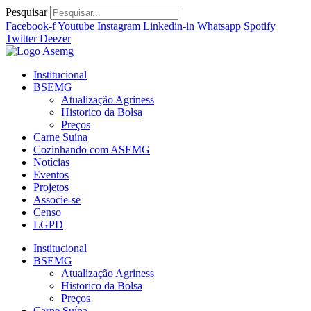
Ir
Pesquisar
para
Facebook-f
Youtube
Instagram
Linkedin-in
Whatsapp
Spotify
o
Twitter
Deezer
conteúdo
Institucional
BSEMG
Atualização Agriness
Historico da Bolsa
Preços
Carne Suína
Cozinhando com ASEMG
Notícias
Eventos
Projetos
Associe-se
Censo
LGPD
Institucional
BSEMG
Atualização Agriness
Historico da Bolsa
Preços
Carne Suína