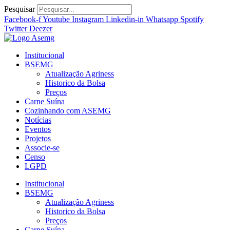
Ir
Pesquisar
para
Facebook-f
Youtube
Instagram
Linkedin-in
Whatsapp
Spotify
o
Twitter
Deezer
conteúdo
Institucional
BSEMG
Atualização Agriness
Historico da Bolsa
Preços
Carne Suína
Cozinhando com ASEMG
Notícias
Eventos
Projetos
Associe-se
Censo
LGPD
Institucional
BSEMG
Atualização Agriness
Historico da Bolsa
Preços
Carne Suína