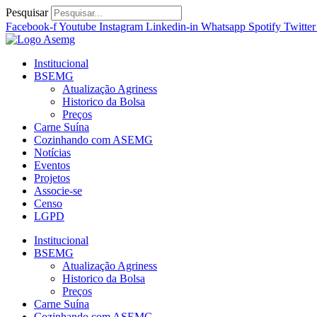
Ir
Pesquisar
para
Facebook-f
Youtube
Instagram
Linkedin-in
Whatsapp
Spotify
Twitter
o
conteúdo
Institucional
BSEMG
Atualização Agriness
Historico da Bolsa
Preços
Carne Suína
Cozinhando com ASEMG
Notícias
Eventos
Projetos
Associe-se
Censo
LGPD
Institucional
BSEMG
Atualização Agriness
Historico da Bolsa
Preços
Carne Suína
Cozinhando com ASEMG