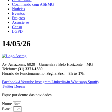
Cozinhando com ASEMG
Notícias
Eventos
Projetos
Associe-se
Censo
LGPD
14/05/26
Av. Amazonas, 6020 – Gameleira / Belo Horizonte – MG
Telefone:
(31) 3371-1580
Horário de Funcionamento:
Seg. a Sex. – 8h às 17h
Facebook-f
Youtube
Instagram
Linkedin-in
Whatsapp
Spotify
Twitter
Deezer
Fique por dentro das novidades
Nome
E-mail