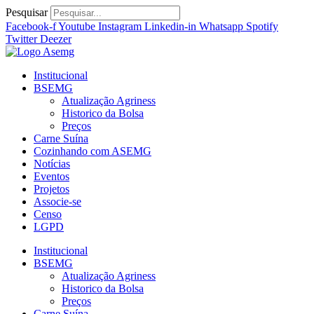
Ir
Pesquisar
para
Facebook-f
Youtube
Instagram
Linkedin-in
Whatsapp
Spotify
o
Twitter
Deezer
conteúdo
Institucional
BSEMG
Atualização Agriness
Historico da Bolsa
Preços
Carne Suína
Cozinhando com ASEMG
Notícias
Eventos
Projetos
Associe-se
Censo
LGPD
Institucional
BSEMG
Atualização Agriness
Historico da Bolsa
Preços
Carne Suína