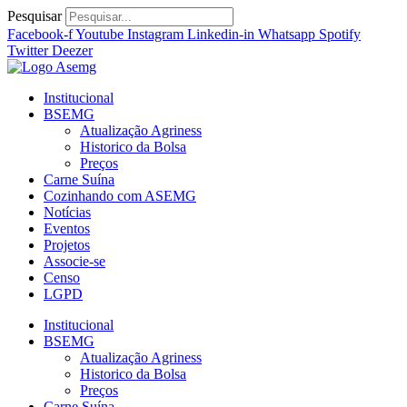
Ir
Pesquisar
para
Facebook-f
Youtube
Instagram
Linkedin-in
Whatsapp
Spotify
o
Twitter
Deezer
conteúdo
Institucional
BSEMG
Atualização Agriness
Historico da Bolsa
Preços
Carne Suína
Cozinhando com ASEMG
Notícias
Eventos
Projetos
Associe-se
Censo
LGPD
Institucional
BSEMG
Atualização Agriness
Historico da Bolsa
Preços
Carne Suína