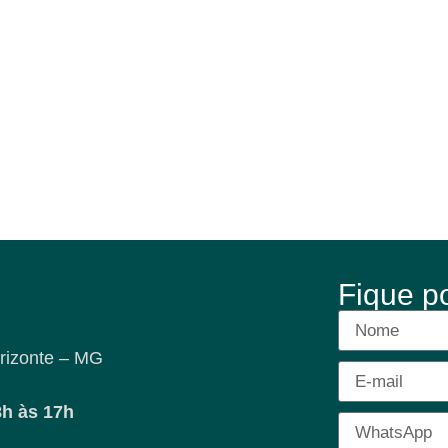
Fique p
rizonte – MG
8h às 17h