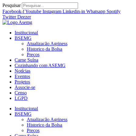
Ir
Pesquisar
para
Facebook-f
Youtube
Instagram
Linkedin-in
Whatsapp
Spotify
o
Twitter
Deezer
conteúdo
Institucional
BSEMG
Atualização Agriness
Historico da Bolsa
Preços
Carne Suína
Cozinhando com ASEMG
Notícias
Eventos
Projetos
Associe-se
Censo
LGPD
Institucional
BSEMG
Atualização Agriness
Historico da Bolsa
Preços
Carne Suína