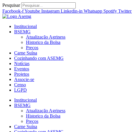
Ir
Pesquisar
para
Facebook-f
Youtube
Instagram
Linkedin-in
Whatsapp
Spotify
Twitter
o
conteúdo
Institucional
BSEMG
Atualização Agriness
Historico da Bolsa
Preços
Carne Suína
Cozinhando com ASEMG
Notícias
Eventos
Projetos
Associe-se
Censo
LGPD
Institucional
BSEMG
Atualização Agriness
Historico da Bolsa
Preços
Carne Suína
Cozinhando com ASEMG