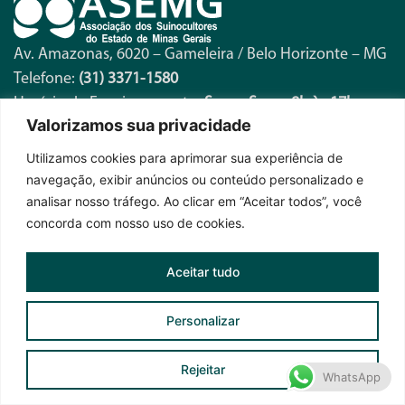
Av. Amazonas, 6020 – Gameleira / Belo Horizonte – MG
Telefone:
(31) 3371-1580
Horário de Funcionamento:
Seg. a Sex. – 8h às 17h
Valorizamos sua privacidade
Utilizamos cookies para aprimorar sua experiência de
Fique por dentro das novidades
navegação, exibir anúncios ou conteúdo personalizado e
analisar nosso tráfego. Ao clicar em “Aceitar todos”, você
concorda com nosso uso de cookies.
Aceitar tudo
Personalizar
Assinar News ASEMG
Rejeitar
WhatsApp