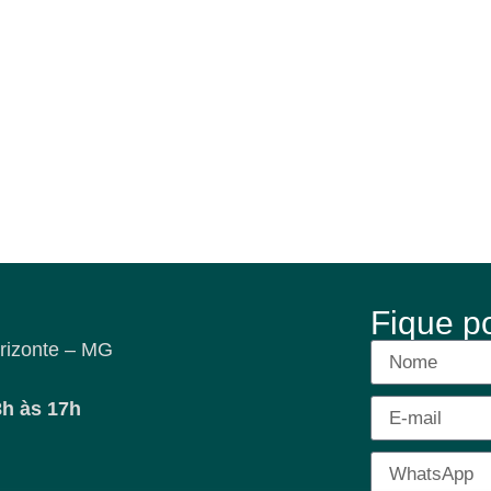
Fique p
rizonte – MG
8h às 17h