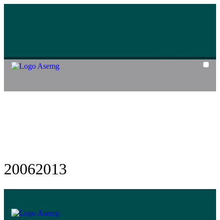
Cozin
20062013