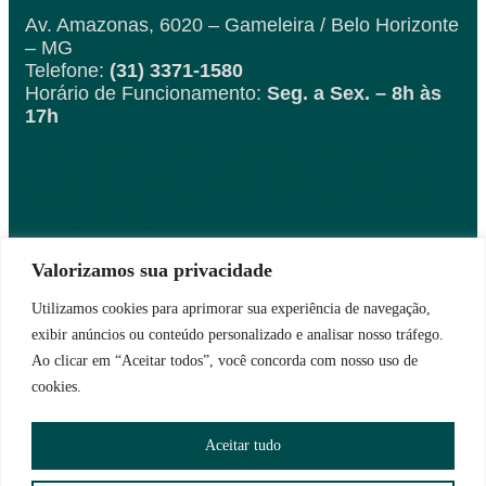
Av. Amazonas, 6020 – Gameleira / Belo Horizonte
– MG
Telefone:
(31) 3371-1580
Horário de Funcionamento:
Seg. a Sex. – 8h às
17h
Valorizamos sua privacidade
Fique por dentro das
novidades
Utilizamos cookies para aprimorar sua experiência de navegação,
exibir anúncios ou conteúdo personalizado e analisar nosso tráfego.
Ao clicar em “Aceitar todos”, você concorda com nosso uso de
cookies.
Aceitar tudo