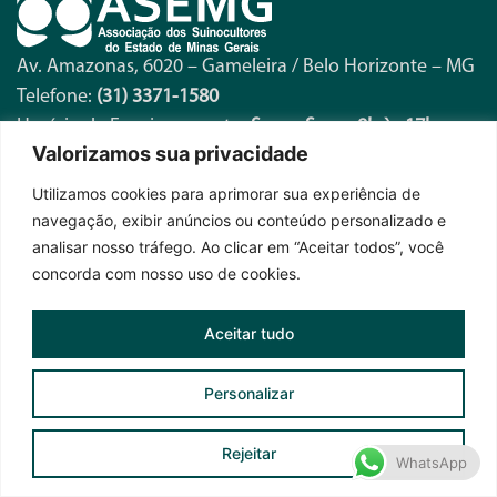
Av. Amazonas, 6020 – Gameleira / Belo Horizonte – MG
Telefone:
(31) 3371-1580
Horário de Funcionamento:
Seg. a Sex. – 8h às 17h
Valorizamos sua privacidade
Utilizamos cookies para aprimorar sua experiência de
Fique por dentro das novidades
navegação, exibir anúncios ou conteúdo personalizado e
analisar nosso tráfego. Ao clicar em “Aceitar todos”, você
concorda com nosso uso de cookies.
Aceitar tudo
Personalizar
Assinar News ASEMG
Rejeitar
WhatsApp