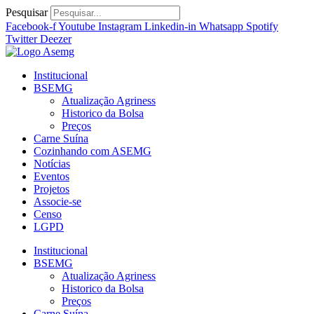
Ir
Pesquisar
para
Facebook-f
Youtube
Instagram
Linkedin-in
Whatsapp
Spotify
o
Twitter
Deezer
conteúdo
Institucional
BSEMG
Atualização Agriness
Historico da Bolsa
Preços
Carne Suína
Cozinhando com ASEMG
Notícias
Eventos
Projetos
Associe-se
Censo
LGPD
Institucional
BSEMG
Atualização Agriness
Historico da Bolsa
Preços
Carne Suína