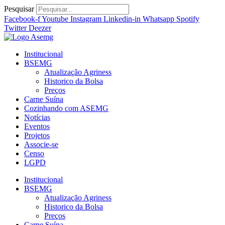
Ir
Pesquisar
para
Facebook-f
Youtube
Instagram
Linkedin-in
Whatsapp
Spotify
o
Twitter
Deezer
conteúdo
Institucional
BSEMG
Atualização Agriness
Historico da Bolsa
Preços
Carne Suína
Cozinhando com ASEMG
Notícias
Eventos
Projetos
Associe-se
Censo
LGPD
Institucional
BSEMG
Atualização Agriness
Historico da Bolsa
Preços
Carne Suína