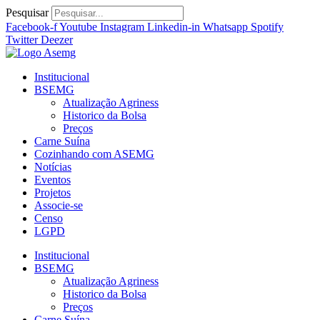
Ir
Pesquisar
para
Facebook-f
Youtube
Instagram
Linkedin-in
Whatsapp
Spotify
o
Twitter
Deezer
conteúdo
Institucional
BSEMG
Atualização Agriness
Historico da Bolsa
Preços
Carne Suína
Cozinhando com ASEMG
Notícias
Eventos
Projetos
Associe-se
Censo
LGPD
Institucional
BSEMG
Atualização Agriness
Historico da Bolsa
Preços
Carne Suína