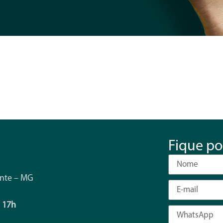
Fique po
onte – MG
s 17h