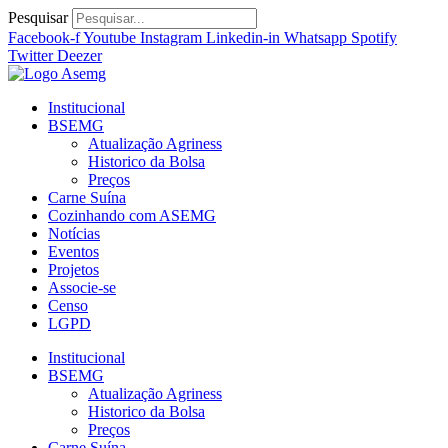
Ir
Pesquisar
para
Facebook-f
Youtube
Instagram
Linkedin-in
Whatsapp
Spotify
o
Twitter
Deezer
conteúdo
Institucional
BSEMG
Atualização Agriness
Historico da Bolsa
Preços
Carne Suína
Cozinhando com ASEMG
Notícias
Eventos
Projetos
Associe-se
Censo
LGPD
Institucional
BSEMG
Atualização Agriness
Historico da Bolsa
Preços
Carne Suína