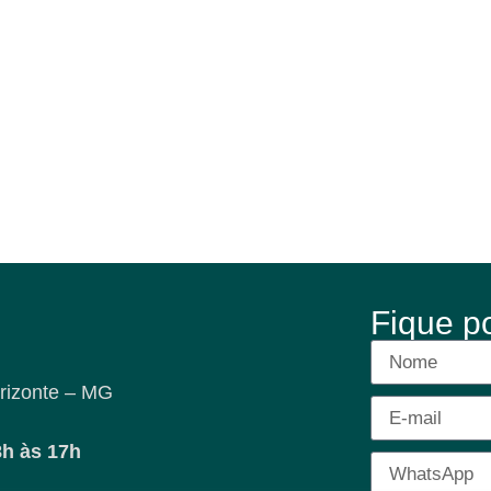
Fique p
rizonte – MG
8h às 17h