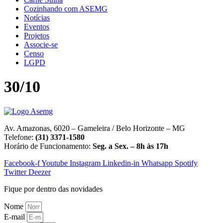
Cozinhando com ASEMG
Notícias
Eventos
Projetos
Associe-se
Censo
LGPD
30/10
Av. Amazonas, 6020 – Gameleira / Belo Horizonte – MG
Telefone:
(31) 3371-1580
Horário de Funcionamento:
Seg. a Sex. – 8h às 17h
Facebook-f
Youtube
Instagram
Linkedin-in
Whatsapp
Spotify
Twitter
Deezer
Fique por dentro das novidades
Nome
E-mail