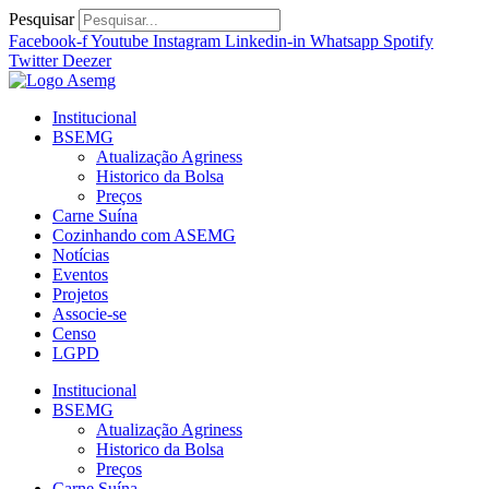
Ir
Pesquisar
para
Facebook-f
Youtube
Instagram
Linkedin-in
Whatsapp
Spotify
o
Twitter
Deezer
conteúdo
Institucional
BSEMG
Atualização Agriness
Historico da Bolsa
Preços
Carne Suína
Cozinhando com ASEMG
Notícias
Eventos
Projetos
Associe-se
Censo
LGPD
Institucional
BSEMG
Atualização Agriness
Historico da Bolsa
Preços
Carne Suína