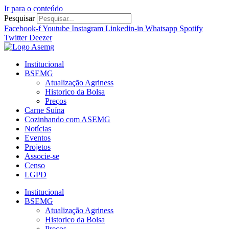
Ir para o conteúdo
Pesquisar
Facebook-f
Youtube
Instagram
Linkedin-in
Whatsapp
Spotify
Twitter
Deezer
Institucional
BSEMG
Atualização Agriness
Historico da Bolsa
Preços
Carne Suína
Cozinhando com ASEMG
Notícias
Eventos
Projetos
Associe-se
Censo
LGPD
Institucional
BSEMG
Atualização Agriness
Historico da Bolsa
Preços