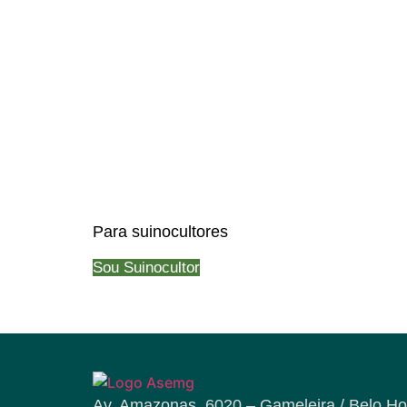
Para suinocultores
Sou Suinocultor
Av. Amazonas, 6020 – Gameleira / Belo Ho