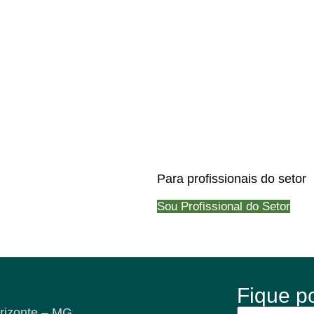
Para profissionais do setor
Sou Profissional do Setor
Fique p
rizonte – MG