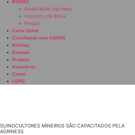
BSEMG
Atualização Agriness
Historico da Bolsa
Preços
Carne Suína
Cozinhando com ASEMG
Notícias
Eventos
Projetos
Associe-se
Censo
LGPD
SUINOCULTORES MINEIROS SÃO CAPACITADOS PELA
AGRINESS