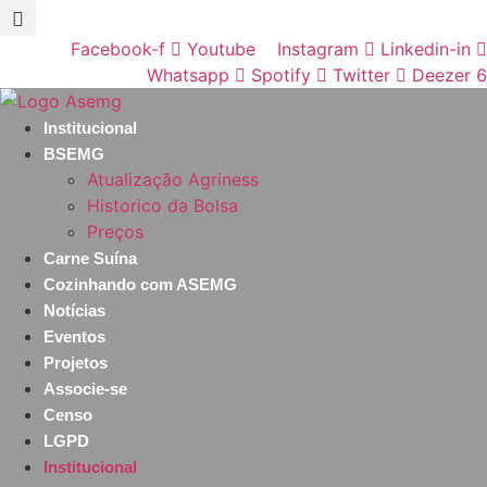
Ir
para
Facebook-f
Youtube
Instagram
Linkedin-in
o
Whatsapp
Spotify
Twitter
Deezer
conteúdo
Institucional
BSEMG
Atualização Agriness
Historico da Bolsa
Preços
Carne Suína
Cozinhando com ASEMG
Notícias
Eventos
Projetos
Associe-se
Censo
LGPD
Institucional