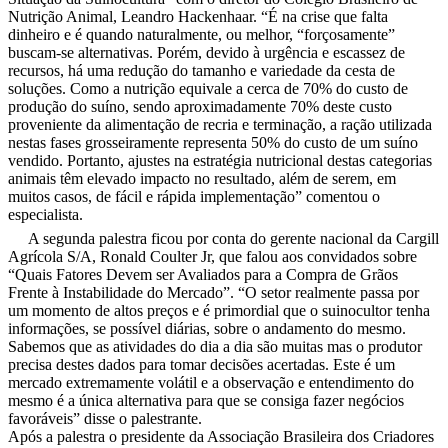
Nutrição Animal, Leandro Hackenhaar. “É na crise que falta
dinheiro e é quando naturalmente, ou melhor, “forçosamente”
buscam-se alternativas. Porém, devido à urgência e escassez de
recursos, há uma redução do tamanho e variedade da cesta de
soluções. Como a nutrição equivale a cerca de 70% do custo de
produção do suíno, sendo aproximadamente 70% deste custo
proveniente da alimentação de recria e terminação, a ração utilizada
nestas fases grosseiramente representa 50% do custo de um suíno
vendido. Portanto, ajustes na estratégia nutricional destas categorias
animais têm elevado impacto no resultado, além de serem, em
muitos casos, de fácil e rápida implementação” comentou o
especialista.
A segunda palestra ficou por conta do gerente nacional da Cargill
Agrícola S/A, Ronald Coulter Jr, que falou aos convidados sobre
“Quais Fatores Devem ser Avaliados para a Compra de Grãos
Frente à Instabilidade do Mercado”. “O setor realmente passa por
um momento de altos preços e é primordial que o suinocultor tenha
informações, se possível diárias, sobre o andamento do mesmo.
Sabemos que as atividades do dia a dia são muitas mas o produtor
precisa destes dados para tomar decisões acertadas. Este é um
mercado extremamente volátil e a observação e entendimento do
mesmo é a única alternativa para que se consiga fazer negócios
favoráveis” disse o palestrante.
Após a palestra o presidente da Associação Brasileira dos Criadores