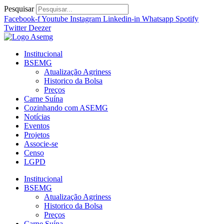
Ir
Pesquisar
para
Facebook-f
Youtube
Instagram
Linkedin-in
Whatsapp
Spotify
o
Twitter
Deezer
conteúdo
Institucional
BSEMG
Atualização Agriness
Historico da Bolsa
Preços
Carne Suína
Cozinhando com ASEMG
Notícias
Eventos
Projetos
Associe-se
Censo
LGPD
Institucional
BSEMG
Atualização Agriness
Historico da Bolsa
Preços
Carne Suína