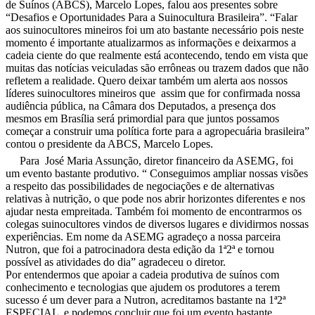
de Suínos (ABCS), Marcelo Lopes, falou aos presentes sobre
“Desafios e Oportunidades Para a Suinocultura Brasileira”. “Falar
aos suinocultores mineiros foi um ato bastante necessário pois neste
momento é importante atualizarmos as informações e deixarmos a
cadeia ciente do que realmente está acontecendo, tendo em vista que
muitas das notícias veiculadas são errôneas ou trazem dados que não
refletem a realidade. Quero deixar também um alerta aos nossos
líderes suinocultores mineiros que assim que for confirmada nossa
audiência pública, na Câmara dos Deputados, a presença dos
mesmos em Brasília será primordial para que juntos possamos
começar a construir uma política forte para a agropecuária brasileira”
contou o presidente da ABCS, Marcelo Lopes.
Para José Maria Assunção, diretor financeiro da ASEMG, foi
um evento bastante produtivo. “ Conseguimos ampliar nossas visões
a respeito das possibilidades de negociações e de alternativas
relativas à nutrição, o que pode nos abrir horizontes diferentes e nos
ajudar nesta empreitada. Também foi momento de encontrarmos os
colegas suinocultores vindos de diversos lugares e dividirmos nossas
experiências. Em nome da ASEMG agradeço a nossa parceira
Nutron, que foi a patrocinadora desta edição da 1ª2ª e tornou
possível as atividades do dia” agradeceu o diretor.
Por entendermos que apoiar a cadeia produtiva de suínos com
conhecimento e tecnologias que ajudem os produtores a terem
sucesso é um dever para a Nutron, acreditamos bastante na 1ª2ª
ESPECIAL e podemos concluir que foi um evento bastante