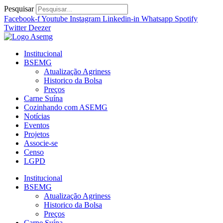
Ir
Pesquisar
para
Facebook-f
Youtube
Instagram
Linkedin-in
Whatsapp
Spotify
o
Twitter
Deezer
conteúdo
Institucional
BSEMG
Atualização Agriness
Historico da Bolsa
Preços
Carne Suína
Cozinhando com ASEMG
Notícias
Eventos
Projetos
Associe-se
Censo
LGPD
Institucional
BSEMG
Atualização Agriness
Historico da Bolsa
Preços
Carne Suína