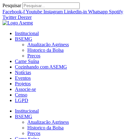
Ir
Pesquisar
para
Facebook-f
Youtube
Instagram
Linkedin-in
Whatsapp
Spotify
o
Twitter
Deezer
conteúdo
Institucional
BSEMG
Atualização Agriness
Historico da Bolsa
Preços
Carne Suína
Cozinhando com ASEMG
Notícias
Eventos
Projetos
Associe-se
Censo
LGPD
Institucional
BSEMG
Atualização Agriness
Historico da Bolsa
Preços
Carne Suína