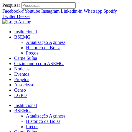
Ir
Pesquisar
para
Facebook-f
Youtube
Instagram
Linkedin-in
Whatsapp
Spotify
o
Twitter
Deezer
conteúdo
Institucional
BSEMG
Atualização Agriness
Historico da Bolsa
Preços
Carne Suína
Cozinhando com ASEMG
Notícias
Eventos
Projetos
Associe-se
Censo
LGPD
Institucional
BSEMG
Atualização Agriness
Historico da Bolsa
Preços
Carne Suína