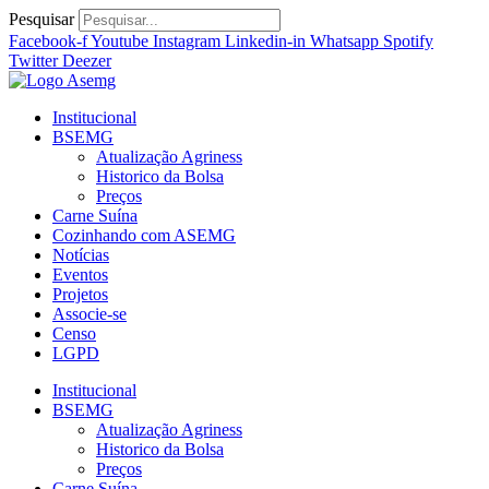
Ir
Pesquisar
para
Facebook-f
Youtube
Instagram
Linkedin-in
Whatsapp
Spotify
o
Twitter
Deezer
conteúdo
Institucional
BSEMG
Atualização Agriness
Historico da Bolsa
Preços
Carne Suína
Cozinhando com ASEMG
Notícias
Eventos
Projetos
Associe-se
Censo
LGPD
Institucional
BSEMG
Atualização Agriness
Historico da Bolsa
Preços
Carne Suína