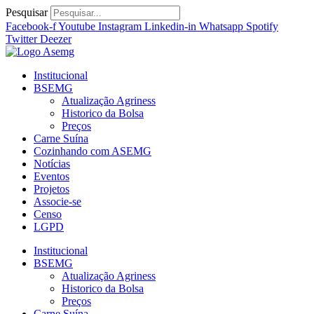
Ir
Pesquisar
para
Facebook-f
Youtube
Instagram
Linkedin-in
Whatsapp
Spotify
o
Twitter
Deezer
conteúdo
Institucional
BSEMG
Atualização Agriness
Historico da Bolsa
Preços
Carne Suína
Cozinhando com ASEMG
Notícias
Eventos
Projetos
Associe-se
Censo
LGPD
Institucional
BSEMG
Atualização Agriness
Historico da Bolsa
Preços
Carne Suína