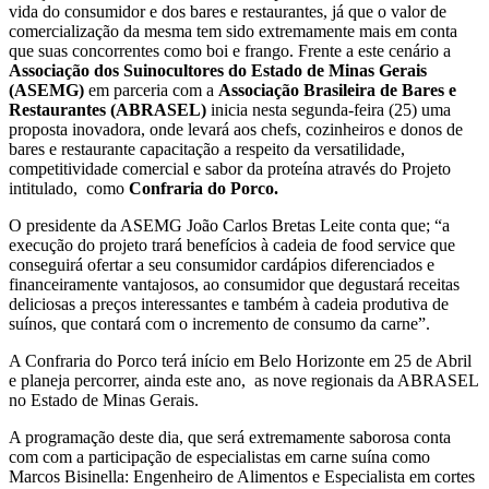
vida do consumidor e dos bares e restaurantes, já que o valor de
comercialização da mesma tem sido extremamente mais em conta
que suas concorrentes como boi e frango. Frente a este cenário a
Associação dos Suinocultores do Estado de Minas Gerais
(ASEMG)
em parceria com a
Associação Brasileira de Bares e
Restaurantes (ABRASEL)
inicia nesta segunda-feira (25)
uma
proposta inovadora, onde levará aos chefs, cozinheiros e donos de
bares e restaurante capacitação a respeito da versatilidade,
competitividade comercial e sabor da proteína através do Projeto
intitulado, como
Confraria do Porco.
O presidente da ASEMG João Carlos Bretas Leite conta que; “a
execução do projeto trará benefícios à cadeia de food service que
conseguirá ofertar a seu consumidor cardápios diferenciados e
financeiramente vantajosos, ao consumidor que degustará receitas
deliciosas a preços interessantes e também à cadeia produtiva de
suínos, que contará com o incremento de consumo da carne”.
A Confraria do Porco terá início em Belo Horizonte em 25 de Abril
e planeja percorrer, ainda este ano, as nove regionais da ABRASEL
no Estado de Minas Gerais.
A programação deste dia, que será extremamente saborosa conta
com com a participação de especialistas em carne suína como
Marcos Bisinella: Engenheiro de Alimentos e Especialista em cortes