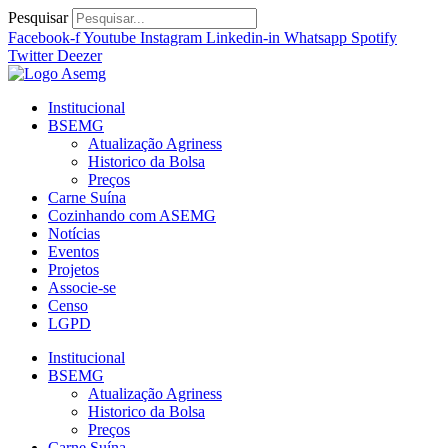
Ir
Pesquisar
para
Facebook-f
Youtube
Instagram
Linkedin-in
Whatsapp
Spotify
o
Twitter
Deezer
conteúdo
Institucional
BSEMG
Atualização Agriness
Historico da Bolsa
Preços
Carne Suína
Cozinhando com ASEMG
Notícias
Eventos
Projetos
Associe-se
Censo
LGPD
Institucional
BSEMG
Atualização Agriness
Historico da Bolsa
Preços
Carne Suína