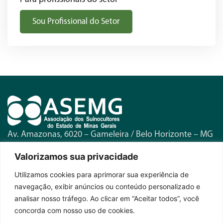
Sou Profissional do Setor
Av. Amazonas, 6020 – Gameleira / Belo Horizonte – MG
Telefone:
(31) 3371-1580
Valorizamos sua privacidade
Horário de Funcionamento:
Seg. a Sex. – 8h às 17h
Utilizamos cookies para aprimorar sua experiência de
navegação, exibir anúncios ou conteúdo personalizado e
Fique por dentro das novidades
analisar nosso tráfego. Ao clicar em “Aceitar todos”, você
concorda com nosso uso de cookies.