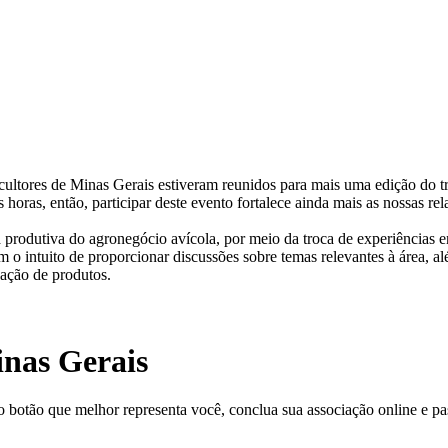
vicultores de Minas Gerais estiveram reunidos para mais uma edição do 
s horas, então, participar deste evento fortalece ainda mais as nossas 
rodutiva do agronegócio avícola, por meio da troca de experiências en
m o intuito de proporcionar discussões sobre temas relevantes à área, a
gação de produtos.
inas Gerais
o botão que melhor representa você, conclua sua associação online e pas