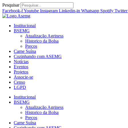
Ir
Pesquisar
para
Facebook-f
Youtube
Instagram
Linkedin-in
Whatsapp
Spotify
Twitter
o
conteúdo
Institucional
BSEMG
Atualização Agriness
Historico da Bolsa
Preços
Carne Suína
Cozinhando com ASEMG
Notícias
Eventos
Projetos
Associe-se
Censo
LGPD
Institucional
BSEMG
Atualização Agriness
Historico da Bolsa
Preços
Carne Suína
Cozinhando com ASEMG