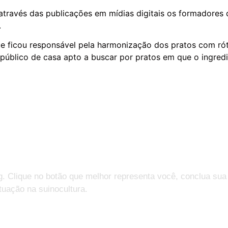
, através das publicações em mídias digitais os formadore
.
e ficou responsável pela harmonização dos pratos com rót
 público de casa apto a buscar por pratos em que o ingredi
g. Clique no botão que melhor representa você, conclua sua
tuação na suinocultura.