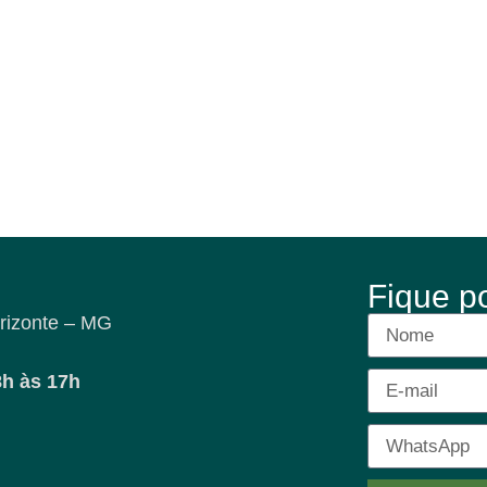
Fique p
rizonte – MG
8h às 17h