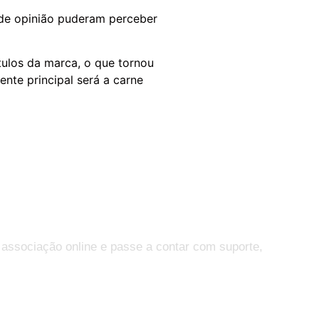
s de opinião puderam perceber
ulos da marca, o que tornou
ente principal será a carne
 associação online e passe a contar com suporte,