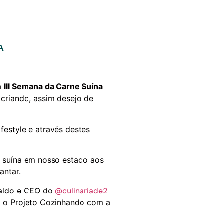
A
da
III Semana da Carne Suína
 criando, assim desejo de
ifestyle e através destes
e suína em nosso estado aos
antar.
rnaldo e CEO do
@culinariade2
a o Projeto Cozinhando com a