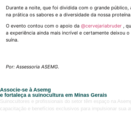
Durante a noite, que foi dividida com o grande público
na prática os sabores e a diversidade da nossa proteína
O evento contou com o apoio da
@cervejariabruder
, qu
a experiência ainda mais incrível e certamente deixou o
suína.
Por: Assessoria ASEMG.
Associe-se à Asemg
e fortaleça a suinocultura em Minas Gerais
Suinocultores e profissionais do setor têm espaço na Asem
capacitação e benefícios exclusivos para impulsionar sua a