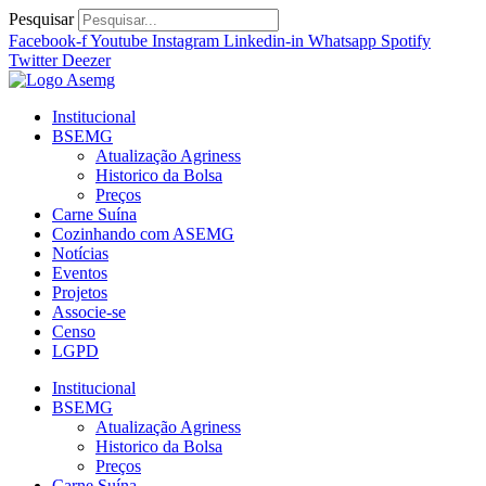
Ir
Pesquisar
para
Facebook-f
Youtube
Instagram
Linkedin-in
Whatsapp
Spotify
o
Twitter
Deezer
conteúdo
Institucional
BSEMG
Atualização Agriness
Historico da Bolsa
Preços
Carne Suína
Cozinhando com ASEMG
Notícias
Eventos
Projetos
Associe-se
Censo
LGPD
Institucional
BSEMG
Atualização Agriness
Historico da Bolsa
Preços
Carne Suína