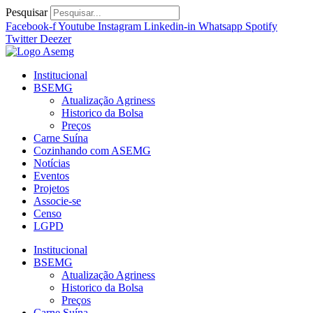
Ir
Pesquisar
para
Facebook-f
Youtube
Instagram
Linkedin-in
Whatsapp
Spotify
o
Twitter
Deezer
conteúdo
Institucional
BSEMG
Atualização Agriness
Historico da Bolsa
Preços
Carne Suína
Cozinhando com ASEMG
Notícias
Eventos
Projetos
Associe-se
Censo
LGPD
Institucional
BSEMG
Atualização Agriness
Historico da Bolsa
Preços
Carne Suína