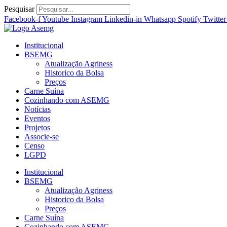
Ir
Pesquisar
para
Facebook-f
Youtube
Instagram
Linkedin-in
Whatsapp
Spotify
Twitter
o
conteúdo
Institucional
BSEMG
Atualização Agriness
Historico da Bolsa
Preços
Carne Suína
Cozinhando com ASEMG
Notícias
Eventos
Projetos
Associe-se
Censo
LGPD
Institucional
BSEMG
Atualização Agriness
Historico da Bolsa
Preços
Carne Suína
Cozinhando com ASEMG