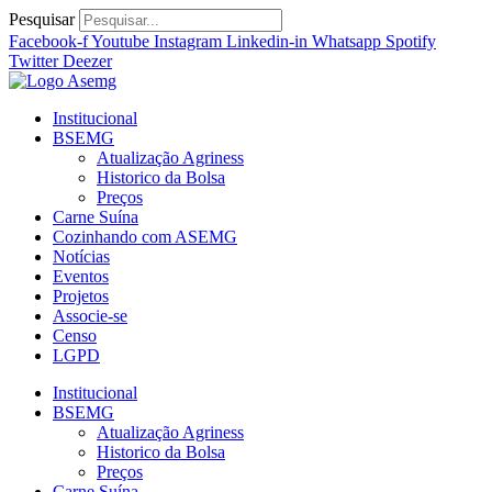
Ir
Pesquisar
para
Facebook-f
Youtube
Instagram
Linkedin-in
Whatsapp
Spotify
o
Twitter
Deezer
conteúdo
Institucional
BSEMG
Atualização Agriness
Historico da Bolsa
Preços
Carne Suína
Cozinhando com ASEMG
Notícias
Eventos
Projetos
Associe-se
Censo
LGPD
Institucional
BSEMG
Atualização Agriness
Historico da Bolsa
Preços
Carne Suína