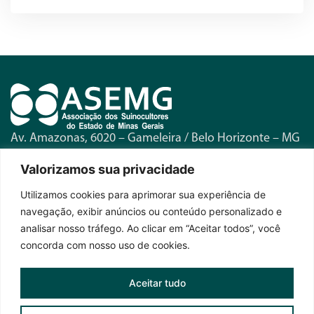
Av. Amazonas, 6020 – Gameleira / Belo Horizonte – MG
Telefone:
(31) 3371-1580
Valorizamos sua privacidade
Horário de Funcionamento:
Seg. a Sex. – 8h às 17h
Utilizamos cookies para aprimorar sua experiência de
navegação, exibir anúncios ou conteúdo personalizado e
Fique por dentro das novidades
analisar nosso tráfego. Ao clicar em “Aceitar todos”, você
concorda com nosso uso de cookies.
Aceitar tudo